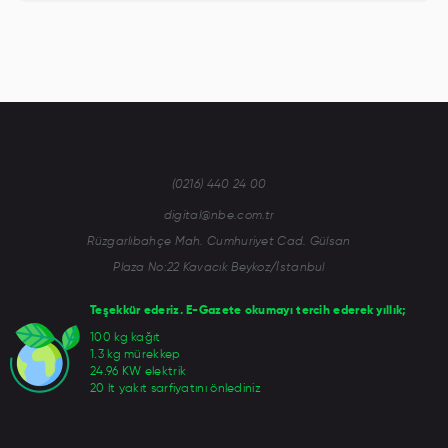
(0216) 440 24 00
digital@nbe.com.tr
Rüzgarlıbahçe Mah. Cumhuriyet Cad. Gülsan
Plaza No:22 Kavacık Beykoz/İstanbul
Teşekkür ederiz. E-Gazete okumayı tercih ederek yıllık;
100 kg kağıt
1.3 kg mürekkep
24.96 KW elektrik
20 lt yakıt sarfiyatını önlediniz