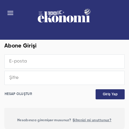
Abone Girişi
Giriş Yap
HESAP OLUŞTUR
Hesabınıza giremiyor musunuz?
Şifrenizi mi unuttunuz?