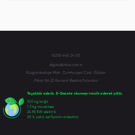
(0216) 440 24 00
digital@nbe.com.tr
Rüzgarlıbahçe Mah. Cumhuriyet Cad. Gülsan
Plaza No:22 Kavacık Beykoz/İstanbul
Teşekkür ederiz. E-Gazete okumayı tercih ederek yıllık;
100 kg kağıt
1.3 kg mürekkep
24.96 KW elektrik
20 lt yakıt sarfiyatını önlediniz