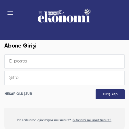
Abone Girişi
Giriş Yap
HESAP OLUŞTUR
Hesabınıza giremiyor musunuz?
Şifrenizi mi unuttunuz?