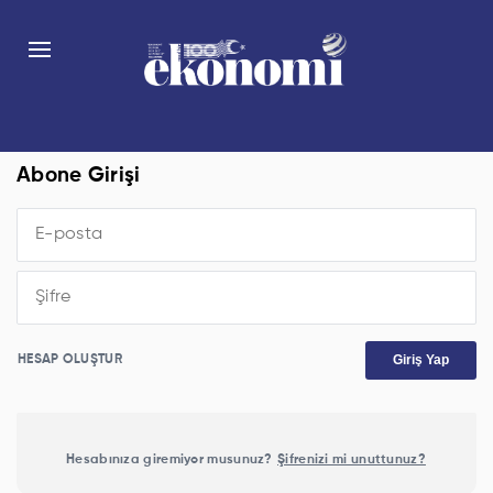
Abone Girişi
Giriş Yap
HESAP OLUŞTUR
Hesabınıza giremiyor musunuz?
Şifrenizi mi unuttunuz?