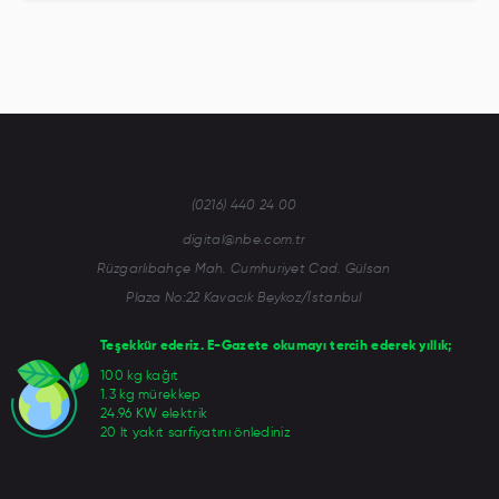
(0216) 440 24 00
digital@nbe.com.tr
Rüzgarlıbahçe Mah. Cumhuriyet Cad. Gülsan
Plaza No:22 Kavacık Beykoz/İstanbul
Teşekkür ederiz. E-Gazete okumayı tercih ederek yıllık;
100 kg kağıt
1.3 kg mürekkep
24.96 KW elektrik
20 lt yakıt sarfiyatını önlediniz