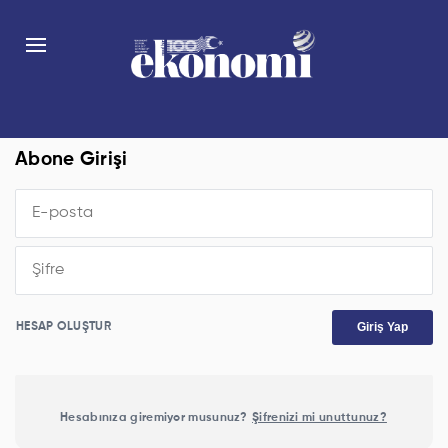
Abone Girişi
Giriş Yap
HESAP OLUŞTUR
Hesabınıza giremiyor musunuz?
Şifrenizi mi unuttunuz?