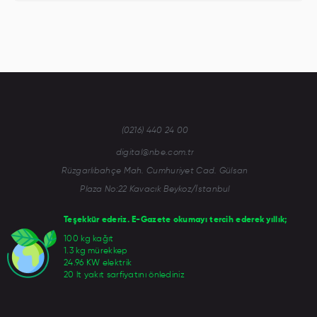
(0216) 440 24 00
digital@nbe.com.tr
Rüzgarlıbahçe Mah. Cumhuriyet Cad. Gülsan
Plaza No:22 Kavacık Beykoz/İstanbul
Teşekkür ederiz. E-Gazete okumayı tercih ederek yıllık;
100 kg kağıt
1.3 kg mürekkep
24.96 KW elektrik
20 lt yakıt sarfiyatını önlediniz