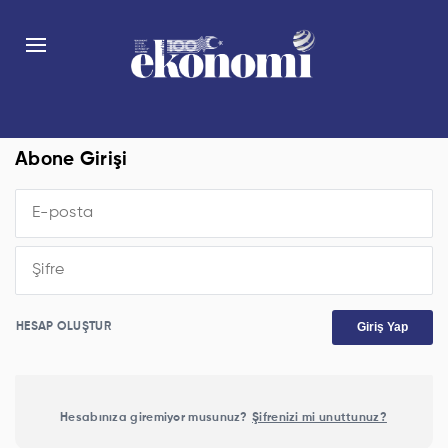
Abone Girişi
Giriş Yap
HESAP OLUŞTUR
Hesabınıza giremiyor musunuz?
Şifrenizi mi unuttunuz?