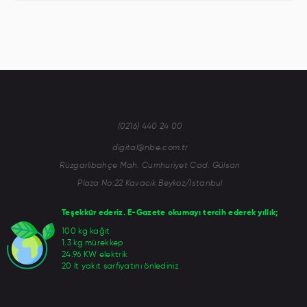
(0216) 440 24 00
digital@nbe.com.tr
Rüzgarlıbahçe Mah. Cumhuriyet Cad. Gülsan
Plaza No:22 Kavacık Beykoz/İstanbul
Teşekkür ederiz. E-Gazete okumayı tercih ederek yıllık;
100 kg kağıt
1.3 kg mürekkep
24.96 KW elektrik
20 lt yakıt sarfiyatını önlediniz