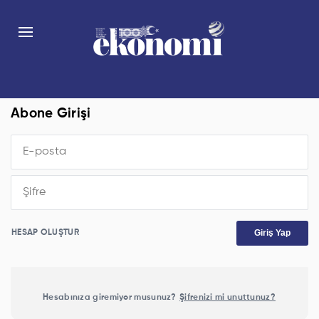
Abone Girişi
Giriş Yap
HESAP OLUŞTUR
Hesabınıza giremiyor musunuz?
Şifrenizi mi unuttunuz?