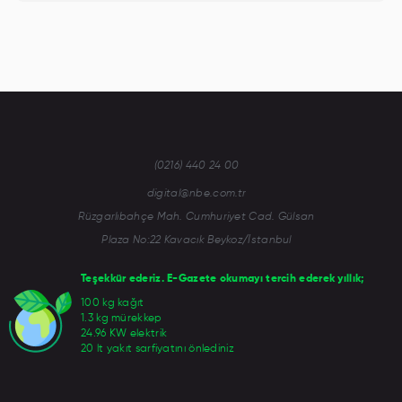
(0216) 440 24 00
digital@nbe.com.tr
Rüzgarlıbahçe Mah. Cumhuriyet Cad. Gülsan
Plaza No:22 Kavacık Beykoz/İstanbul
Teşekkür ederiz. E-Gazete okumayı tercih ederek yıllık;
100 kg kağıt
1.3 kg mürekkep
24.96 KW elektrik
20 lt yakıt sarfiyatını önlediniz