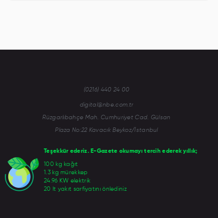
(0216) 440 24 00
digital@nbe.com.tr
Rüzgarlıbahçe Mah. Cumhuriyet Cad. Gülsan
Plaza No:22 Kavacık Beykoz/İstanbul
Teşekkür ederiz. E-Gazete okumayı tercih ederek yıllık;
100 kg kağıt
1.3 kg mürekkep
24.96 KW elektrik
20 lt yakıt sarfiyatını önlediniz