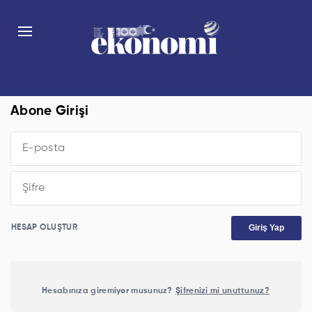
Abone Girişi
Giriş Yap
HESAP OLUŞTUR
Hesabınıza giremiyor musunuz?
Şifrenizi mi unuttunuz?