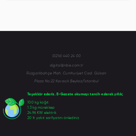
(0216) 440 24 00
digital@nbe.com.tr
Rüzgarlıbahçe Mah. Cumhuriyet Cad. Gülsan
Plaza No:22 Kavacık Beykoz/İstanbul
Teşekkür ederiz. E-Gazete okumayı tercih ederek yıllık;
100 kg kağıt
1.3 kg mürekkep
24.96 KW elektrik
20 lt yakıt sarfiyatını önlediniz