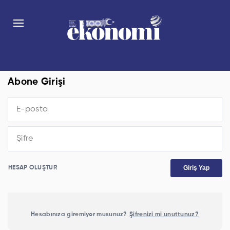
Abone Girişi
Giriş Yap
HESAP OLUŞTUR
Hesabınıza giremiyor musunuz?
Şifrenizi mi unuttunuz?