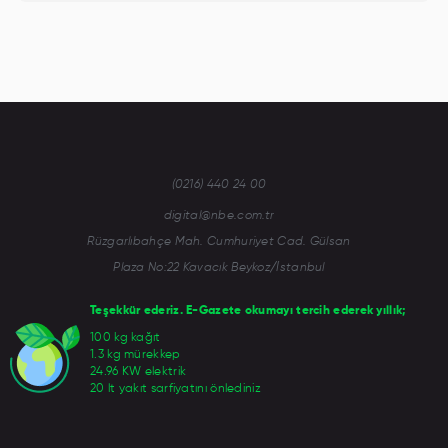
(0216) 440 24 00
digital@nbe.com.tr
Rüzgarlıbahçe Mah. Cumhuriyet Cad. Gülsan
Plaza No:22 Kavacık Beykoz/İstanbul
Teşekkür ederiz. E-Gazete okumayı tercih ederek yıllık;
100 kg kağıt
1.3 kg mürekkep
24.96 KW elektrik
20 lt yakıt sarfiyatını önlediniz