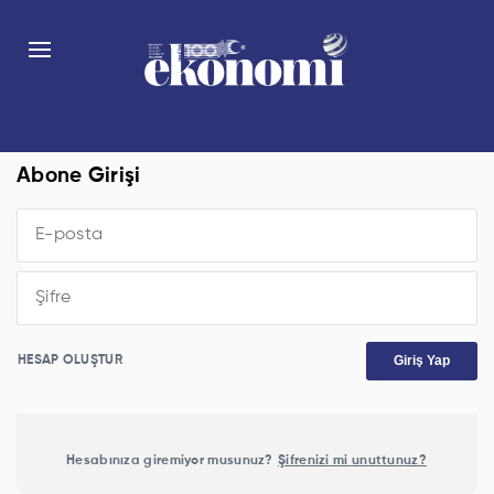
Abone Girişi
Giriş Yap
HESAP OLUŞTUR
Hesabınıza giremiyor musunuz?
Şifrenizi mi unuttunuz?