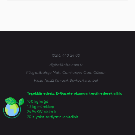
(0216) 440 24 00
digital@nbe.com.tr
Rüzgarlıbahçe Mah. Cumhuriyet Cad. Gülsan
Plaza No:22 Kavacık Beykoz/İstanbul
Teşekkür ederiz. E-Gazete okumayı tercih ederek yıllık;
100 kg kağıt
1.3 kg mürekkep
24.96 KW elektrik
20 lt yakıt sarfiyatını önlediniz