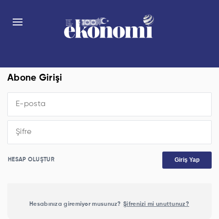
Abone Girişi
Giriş Yap
HESAP OLUŞTUR
Hesabınıza giremiyor musunuz?
Şifrenizi mi unuttunuz?