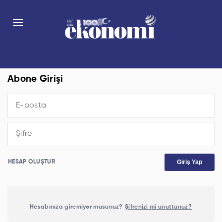
Abone Girişi
Giriş Yap
HESAP OLUŞTUR
Hesabınıza giremiyor musunuz?
Şifrenizi mi unuttunuz?