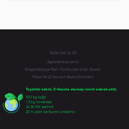
(0216) 440 24 00
digital@nbe.com.tr
Rüzgarlıbahçe Mah. Cumhuriyet Cad. Gülsan
Plaza No:22 Kavacık Beykoz/İstanbul
Teşekkür ederiz. E-Gazete okumayı tercih ederek yıllık;
100 kg kağıt
1.3 kg mürekkep
24.96 KW elektrik
20 lt yakıt sarfiyatını önlediniz