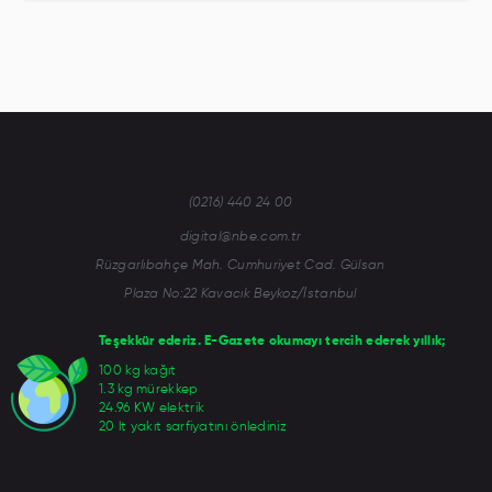
(0216) 440 24 00
digital@nbe.com.tr
Rüzgarlıbahçe Mah. Cumhuriyet Cad. Gülsan
Plaza No:22 Kavacık Beykoz/İstanbul
Teşekkür ederiz. E-Gazete okumayı tercih ederek yıllık;
100 kg kağıt
1.3 kg mürekkep
24.96 KW elektrik
20 lt yakıt sarfiyatını önlediniz