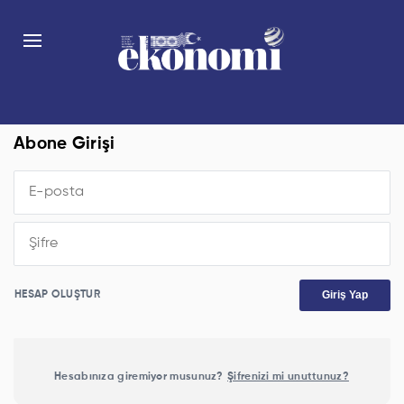
Abone Girişi
Giriş Yap
HESAP OLUŞTUR
Hesabınıza giremiyor musunuz?
Şifrenizi mi unuttunuz?