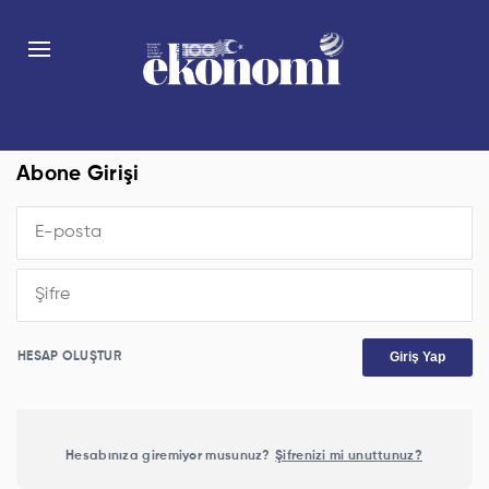
Abone Girişi
Giriş Yap
HESAP OLUŞTUR
Hesabınıza giremiyor musunuz?
Şifrenizi mi unuttunuz?