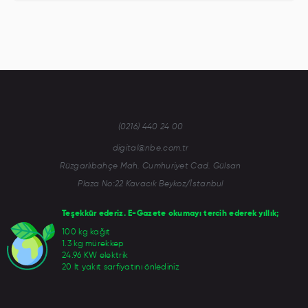
(0216) 440 24 00
digital@nbe.com.tr
Rüzgarlıbahçe Mah. Cumhuriyet Cad. Gülsan
Plaza No:22 Kavacık Beykoz/İstanbul
Teşekkür ederiz. E-Gazete okumayı tercih ederek yıllık;
100 kg kağıt
1.3 kg mürekkep
24.96 KW elektrik
20 lt yakıt sarfiyatını önlediniz